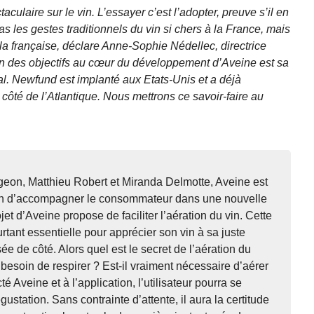
aculaire sur le vin. L’essayer c’est l’adopter, preuve s’il en
s les gestes traditionnels du vin si chers à la France, mais
à la française, déclare Anne-Sophie Nédellec, directrice
n des objectifs au cœur du développement d’Aveine est sa
nal. Newfund est implanté aux Etats-Unis et a déjà
ôté de l’Atlantique. Nous mettrons ce savoir-faire au
eon, Matthieu Robert et Miranda Delmotte, Aveine est
oin d’accompagner le consommateur dans une nouvelle
et d’Aveine propose de faciliter l’aération du vin. Cette
tant essentielle pour apprécier son vin à sa juste
sée de côté. Alors quel est le secret de l’aération du
esoin de respirer ? Est-il vraiment nécessaire d’aérer
é Aveine et à l’application, l’utilisateur pourra se
ustation. Sans contrainte d’attente, il aura la certitude