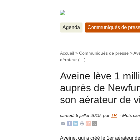
Agenda
Communiqués de pres
Accueil
>
Communiqués de presse
>
Ave
aérateur (…)
Aveine lève 1 mill
auprès de Newfun
son aérateur de vin
samedi 6 juillet 2019
,
par
TR
- Mots clé
Aveine, qui a créé le 1er aérateur de